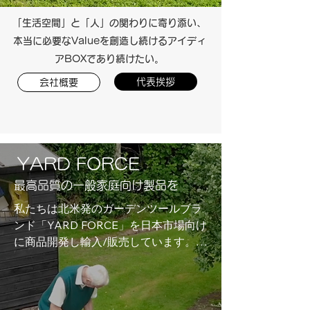
​「生活空間」と「人」の関わりに寄り添い、
本当に必要なValueを創造し続けるアイディ
アBOXであり続けたい。
代表挨拶
会社概要
​​YARD FORCE
最高品質の一般家庭向け製品を
​私たちは北米発のガーデンツールブラ
ンド「YARD FORCE」を日本市場向け
に商品開発し輸入/販売しています。た
だ輸入するだけではなく、世界一厳し
いと言われる日本のお客様の要求にも
応えるべく、メーカーと密に話し合
い、開発段階から製品に関わり、サイ