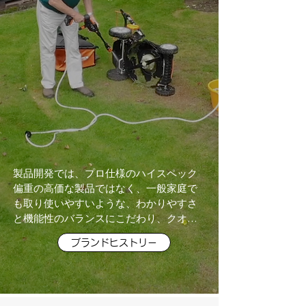
ズ感、細かな仕様、品質、価格帯を調
整した最適な製品のみを厳選して取り
扱っております。
製品開発では、プロ仕様のハイスペック
偏重の高価な製品ではなく、一般家庭で
も取り使いやすいような、わかりやすさ
と機能性のバランスにこだわり、クオリ
ティを保ちながらも家計のご負担になら
ブランドヒストリー
ないよう、販売価格を極限まで抑えてい
ます。