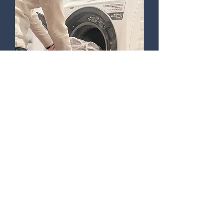
洗濯機で丸洗いOK!