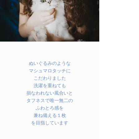
ぬいぐるみのような
マシュマロタッチに
こだわりました
洗濯を重ねても
損なわれない風合いと
タフネスで
唯一無二の
ふわとろ感を
兼ね備える１枚
​を目指しています