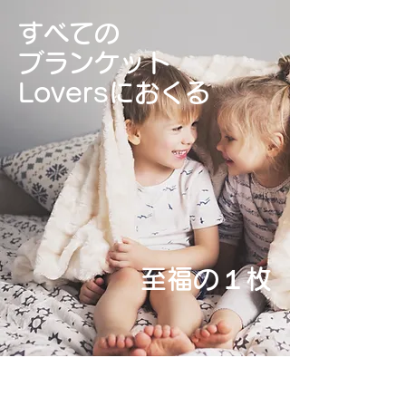
すべての
ブランケット
Loversにおくる
​至福の１枚