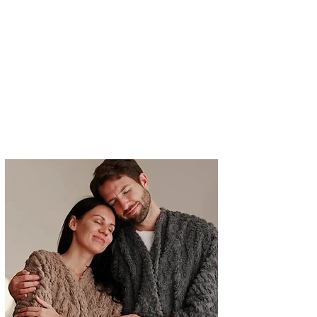
米Wミリオン売上の
ヒットブランドが​
ついに日本上陸
肌ざわりと
"愛用"性に
とことん
こだわった
マシュマロブランケット
​のトップブランド